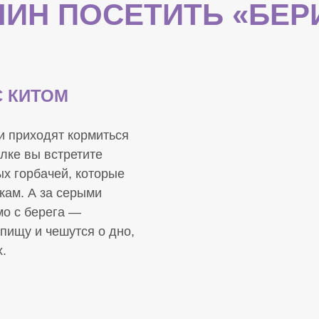
ЧИН ПОСЕТИТЬ «БЕ
С КИТОМ
и приходят кормиться
улке вы встретите
х горбачей, которые
кам. А за серыми
мо с берега —
пищу и чешутся о дно,
.