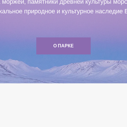
 моржей, памятники древней культуры мор
кальное природное и культурное наследие В
О ПАРКЕ