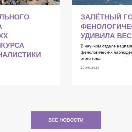
АЛЬНОГО
ЗАЛЁТНЫЙ ГО
А
ФЕНОЛОГИЧЕС
XX
УДИВИЛА ВЕС
НКУРСА
В научном отделе нацпарк
фенологических наблюден
НАЛИСТИКИ
этого года.
20.06.2026
ВСЕ НОВОСТИ