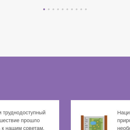
и труднодоступный
Наци
ешествие прошло
прир
 к нашим советам.
необ