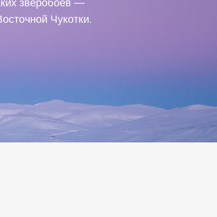
ских зверобоев —
осточной Чукотки.