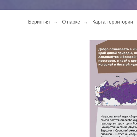
Берингия
→
О парке
→
Карта территории