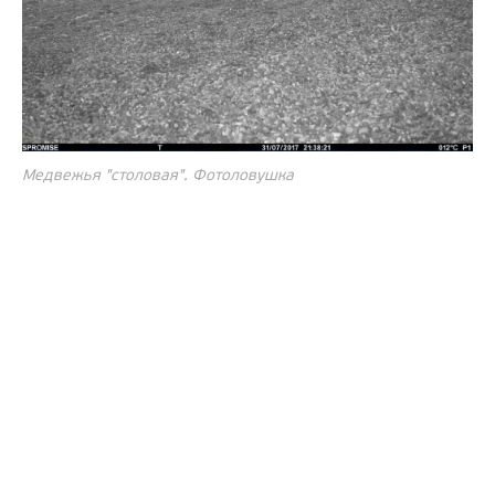
Медвежья "столовая". Фотоловушка