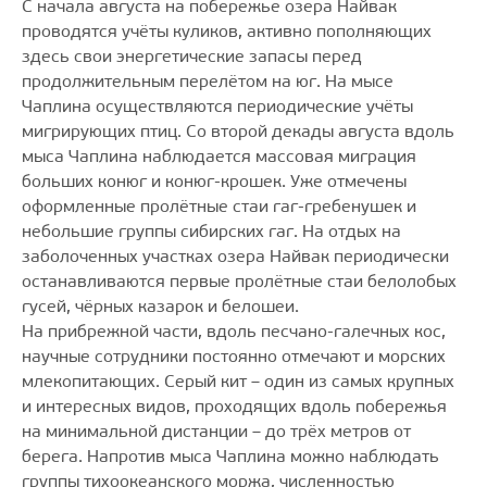
С начала августа на побережье озера Найвак
проводятся учёты куликов, активно пополняющих
здесь свои энергетические запасы перед
продолжительным перелётом на юг. На мысе
Чаплина осуществляются периодические учёты
мигрирующих птиц. Со второй декады августа вдоль
мыса Чаплина наблюдается массовая миграция
больших конюг и конюг-крошек. Уже отмечены
оформленные пролётные стаи гаг-гребенушек и
небольшие группы сибирских гаг. На отдых на
заболоченных участках озера Найвак периодически
останавливаются первые пролётные стаи белолобых
гусей, чёрных казарок и белошеи.
На прибрежной части, вдоль песчано-галечных кос,
научные сотрудники постоянно отмечают и морских
млекопитающих. Серый кит – один из самых крупных
и интересных видов, проходящих вдоль побережья
на минимальной дистанции – до трёх метров от
берега. Напротив мыса Чаплина можно наблюдать
группы тихоокеанского моржа, численностью