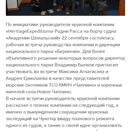
По инициативе руководителя круизной компании
«HeritageExpeditions» Родни Расса на борту судна
«Академик Шокальский» 22 сентября состоялась
рабочая встреча руководства компании и дирекции
национального парка «Берингия». Для более
объективного решения некоторых вопросов директор
национального парка Владимир Бычков пригласил
участвовать во встрече Максима Агнагисяка и
Андрея Ермолаева в качестве представителей
морских охотников ТСО КМНЧ «Чаплино» и коренных
жителей села Новое Чаплино.
В начале встречи руководитель круизной компании
рассказал о планах компании на следующий год, а
именно о вынужденном сокращении круизных
экспедиций на Чукотку ввиду планового ремонта
одного из судов, а также о своей идее организовать