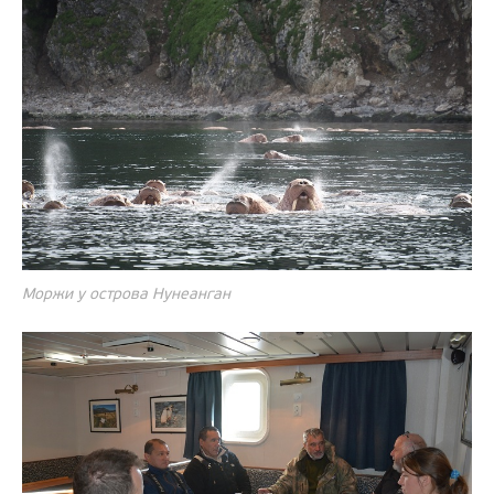
Моржи у острова Нунеанган