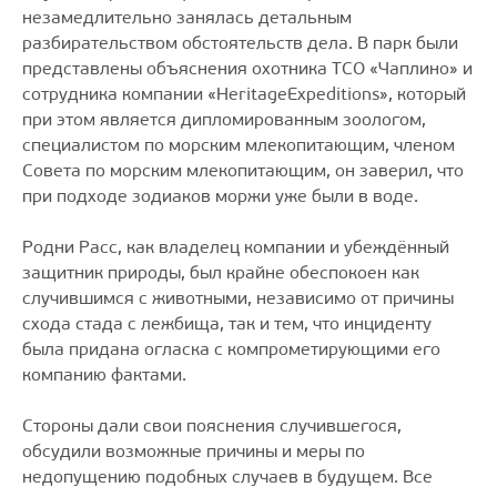
незамедлительно занялась детальным
разбирательством обстоятельств дела. В парк были
представлены объяснения охотника ТСО «Чаплино» и
сотрудника компании «HeritageExpeditions», который
при этом является дипломированным зоологом,
специалистом по морским млекопитающим, членом
Совета по морским млекопитающим, он заверил, что
при подходе зодиаков моржи уже были в воде.
Родни Расс, как владелец компании и убеждённый
защитник природы, был крайне обеспокоен как
случившимся с животными, независимо от причины
схода стада с лежбища, так и тем, что инциденту
была придана огласка с компрометирующими его
компанию фактами.
Стороны дали свои пояснения случившегося,
обсудили возможные причины и меры по
недопущению подобных случаев в будущем. Все