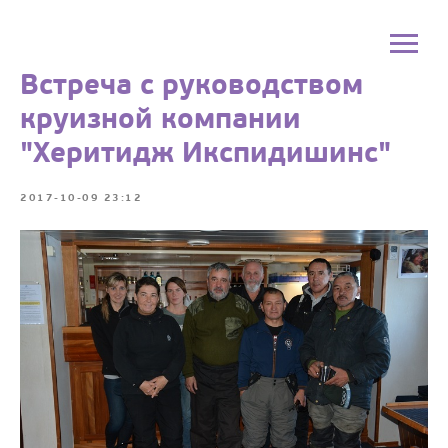
Встреча с руководством
круизной компании
"Херитидж Икспидишинс"
2017-10-09 23:12