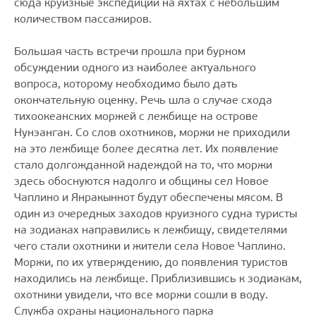
сюда круизные экспедиции на яхтах с небольшим
количеством пассажиров.
Большая часть встречи прошла при бурном
обсуждении одного из наиболее актуального
вопроса, которому необходимо было дать
окончательную оценку. Речь шла о случае схода
тихоокеанских моржей с лежбище на острове
Нунэанган. Со слов охотников, моржи не приходили
на это лежбище более десятка лет. Их появление
стало долгожданной надеждой на то, что моржи
здесь обоснуются надолго и общины сел Новое
Чаплино и Янракыннот будут обеспечены мясом. В
один из очередных заходов круизного судна туристы
на зодиаках направились к лежбищу, свидетелями
чего стали охотники и жители села Новое Чаплино.
Моржи, по их утверждению, до появления туристов
находились на лежбище. Приблизившись к зодиакам,
охотники увидели, что все моржи сошли в воду.
Служба охраны национального парка