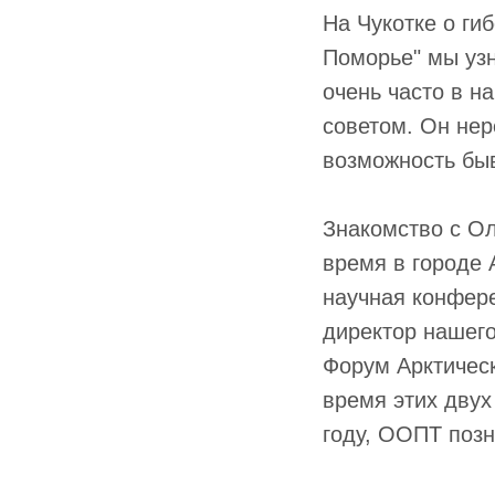
На Чукотке о ги
Поморье" мы уз
очень часто в н
советом. Он нер
возможность быв
Знакомство с Ол
время в городе
научная конфере
директор нашег
Форум Арктическ
время этих двух
году, ООПТ поз