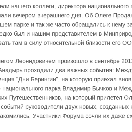
бели нашего коллеги, директора национального
нали вечером вчерашнего дня. Об Олеге Прода
ашем парке и так же часто обращались к нему 
едко был и нашим представителем в Минприрод
ать там в силу относительной близости его О
егом Леонидовичем произошло в сентябре 2013
 Анадырь проходили два важных события: Меж
нция "Дни Берингии", на которую приехал вно
о национального парка Владимир Бычков и Ме
их Путешественников, на который прилетел Ол
 событий руководители двух новых, созданных к
накомились. Участники Форума сочли их даже с