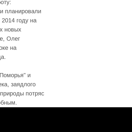
оту:
 и планировали
 2014 году на
ух новых
е, Олег
оке на
а.
 Поморья" и
ека, заядлого
 природы потряс
обным.