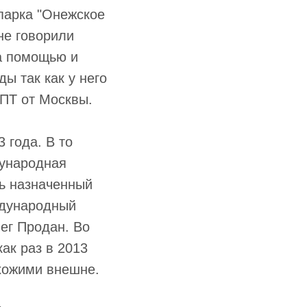
 парка "Онежское
не говорили
за помощью и
ы так как у него
ОПТ от Москвы.
 года. В то
дународная
вь назначенный
ждународный
ег Продан. Во
ак раз в 2013
хожими внешне.