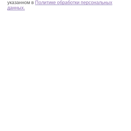
указанном в
Политике обработки персональных
данных.
О парке
Деятельность
Природное наследие
Культурное наследие
np_beringia@mail.ru
Сообщить о ЧС и
нарушениях:
8 (42735) 2−24−09
Гостям
Документы
Полезные материалы
Противодействие коррупции
Местным жителям
Политика конфиденциальности