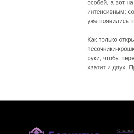
особей, а вот н
интенсивным: со
уже появились 
Как только откр
песочники-крош
руки, чтобы пер
хватит и двух. 
О парке