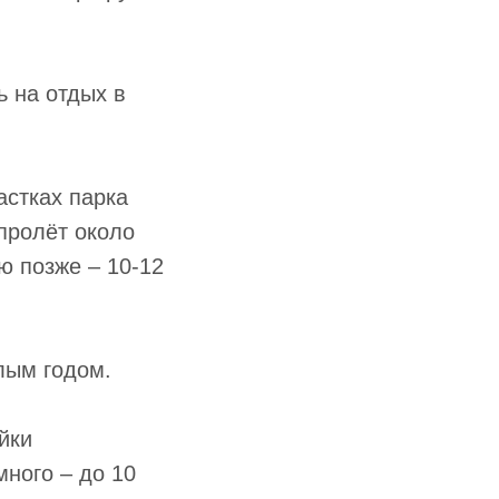
ь на отдых в
астках парка
пролёт около
ю позже – 10-12
лым годом.
йки
много – до 10