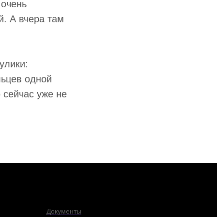
 очень
й. А вчера там
улики:
льцев одной
 сейчас уже не
Документы