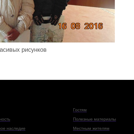
асивых рисунков
Гостям
ность
Полезные материалы
ое наследие
Местным жителям