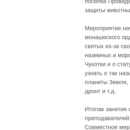
поселка Провид
защиты животных
Мероприятие нач
монашеского орд
святых из-за св
наземных и морс
Чукотки и о ста
узнать о так на
планеты Земля, 
дронт и т.д.
Итогом занятия 
преподавателей 
Совместное мер