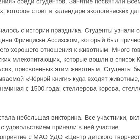
ения» среди студентов. Занятие посвятили Вс
, которое стоит в календаре экологических дат
алось с истории праздника. Студенты узнали 
ена Фринциске Ассизском, который был причис
оего хорошего отношения к животным. Много го
ких млекопитающих, которые вошли в список К
тусах, присвоенных этим животным. Студенты 
зываемой «Чёрной книги» куда входят животные
начиная с 1500 года: стеллерова корова, стелл
стала небольшая викторина. Все участники, вк
с удовольствием приняли в ней участие.
оприятие с МАО УДО «Центр детского творчест