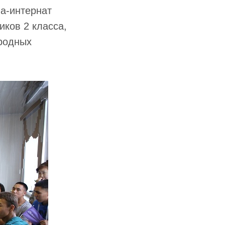
а-интернат
ков 2 класса,
иродных