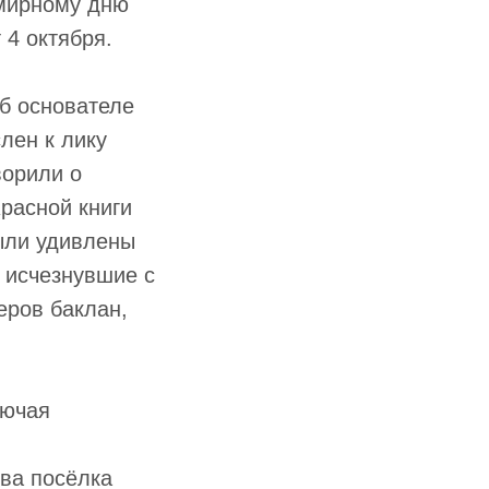
емирному дню
 4 октября.
об основателе
лен к лику
ворили о
расной книги
были удивлены
, исчезнувшие с
еров баклан,
лючая
ва посёлка