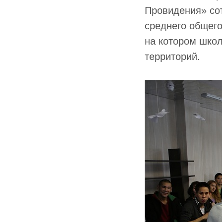
Провидения» со
среднего общего
на котором шко
территорий.