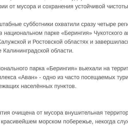
рии от мусора и сохранения устойчивой чистоты
штабные субботники охватили сразу четыре рег
в национальном парке «Берингия» Чукотского 
 Калужской и Ростовской областях и завершила
е Калининградской области.
онального парка «Берингия» выехали на терри
плекса «Аван» - одно из часто посещаемых тур
ежащих населённых пунктов.
тия очищена от мусора внушительная территор
 красивейшем морском побережье, некогда сл