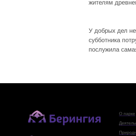
жителям древне
У добрых дел не
субботника потр
послужила сама
О парке
Деятель
Природн