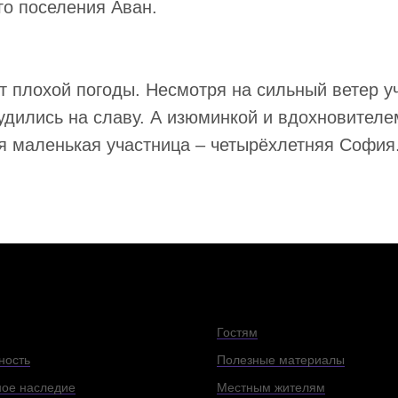
го поселения Аван.
т плохой погоды. Несмотря на сильный ветер у
удились на славу. А изюминкой и вдохновител
я маленькая участница – четырёхлетняя София
Гостям
ность
Полезные материалы
ое наследие
Местным жителям