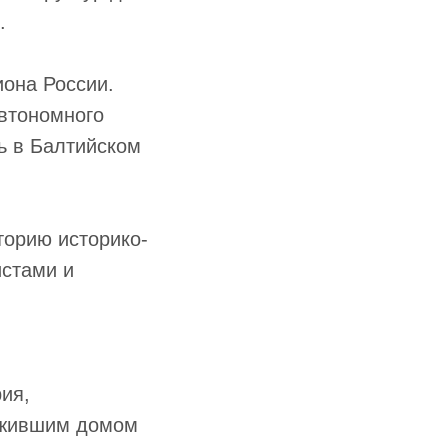
.
иона России.
автономного
сь в Балтийском
торию историко-
истами и
ия,
ужившим домом