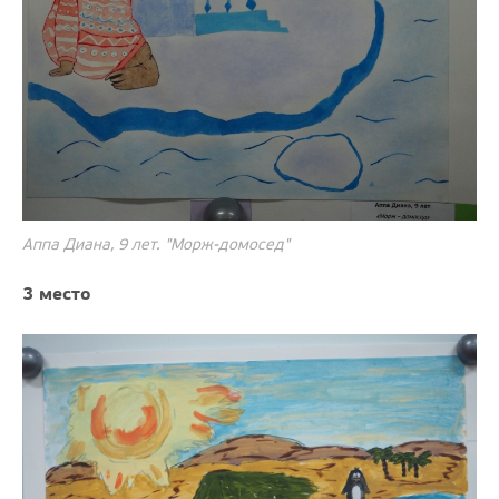
Аппа Диана, 9 лет. "Морж-домосед"
3 место