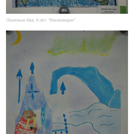
Похилько Ева, 9 лет. "Космоморж"