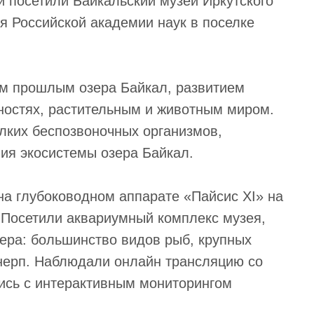
и посетили Байкальский музей Иркутского
я Российской академии наук в поселке
им прошлым озера Байкал, развитием
тностях, растительным и животным миром.
лких беспозвоночных организмов,
ия экосистемы озера Байкал.
а глубоководном аппарате «Пайсис XI» на
. Посетили аквариумный комплекс музея,
ера: большинство видов рыб, крупных
нерп. Наблюдали онлайн трансляцию со
лись с интерактивным мониторингом