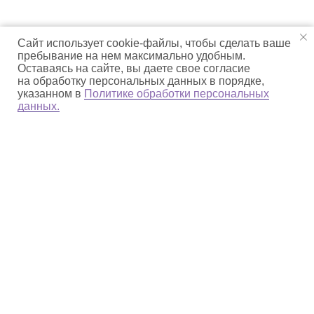
Сайт использует cookie-файлы, чтобы сделать ваше
пребывание на нем максимально удобным.
Оставаясь на сайте, вы даете свое согласие
на обработку персональных данных в порядке,
указанном в
Политике обработки персональных
данных.
О парке
Деятельность
Природное наследие
Культурное наследие
np_beringia@mail.ru
Сообщить о ЧС и
нарушениях: