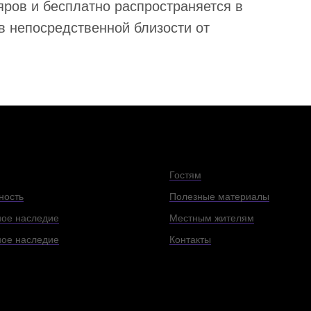
яров и бесплатно распространяется в
в непосредственной близости от
Гостям
ность
Полезные материалы
ое наследие
Местным жителям
ное наследие
Контакты