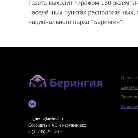
Газета выходит тиражом 150 экземпл
населённых пунктах расположенных, 
национального парка "Берингия".
О парке
Деятель
Природн
Культур
np_beringia@mail.ru
Сообщить о ЧС и нарушениях:
8 (42735) 2−24−09