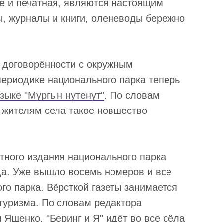
е и печатная, являются настоящим
ы, журналы и книги, оленеводы бережно
о договорённости с окружным
периодике национального парка теперь
зыке "
Мургын нутенут"
. По словам
 жителям села такое новшество
тного издания национального парка
ода. Уже вышло восемь номеров и все
го парка. Вёрсткой газеты занимается
 туризма. По словам редактора
 Ященко, "Беринг и Я" идёт во все сёла