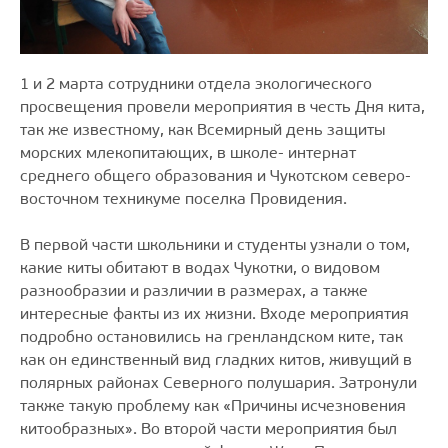
1 и 2 марта сотрудники отдела экологического
просвещения провели мероприятия в честь Дня кита,
так же известному, как Всемирный день защиты
морских млекопитающих, в школе- интернат
среднего общего образования и Чукотском северо-
восточном техникуме поселка Провидения.
В первой части школьники и студенты узнали о том,
какие киты обитают в водах Чукотки, о видовом
разнообразии и различии в размерах, а также
интересные факты из их жизни. Входе мероприятия
подробно остановились на гренландском ките, так
как он единственный вид гладких китов, живущий в
полярных районах Северного полушария. Затронули
также такую проблему как «Причины исчезновения
китообразных». Во второй части мероприятия был