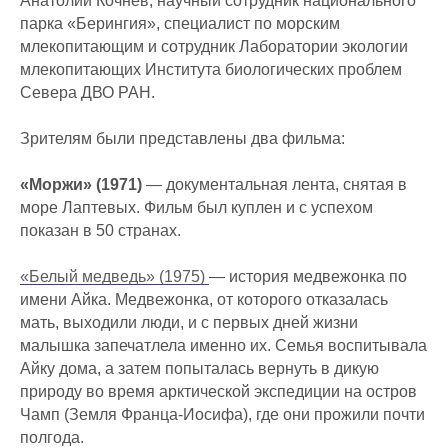
Анатолий Кочнев, научный сотрудник национального
парка «Берингия», специалист по морским
млекопитающим и сотрудник Лаборатории экологии
млекопитающих Института биологических проблем
Севера ДВО РАН.
Зрителям были представлены два фильма:
«Моржи» (1971)
— документальная лента, снятая в
море Лаптевых. Фильм был куплен и с успехом
показан в 50 странах.
«Белый медведь» (1975)
— история медвежонка по
имени Айка. Медвежонка, от которого отказалась
мать, выходили люди, и с первых дней жизни
малышка запечатлела именно их. Семья воспитывала
Айку дома, а затем попыталась вернуть в дикую
природу во время арктической экспедиции на остров
Чамп (Земля Франца-Иосифа), где они прожили почти
полгода.