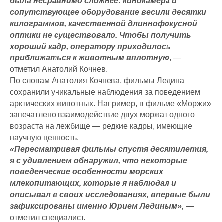
была несравнимо сложнее: кинокамера и
сопутствующее оборудование весили десятки
килограммов, качественной длиннофокусной
оптики не существовало. Чтобы получить
хороший кадр, оператору приходилось
приближаться к животным вплотную
, —
отметил Анатолий Кочнев.
По словам Анатолия Кочнева, фильмы Ледина
сохранили уникальные наблюдения за поведением
арктических животных. Например, в фильме «Моржи»
запечатлено взаимодействие двух моржат одного
возраста на лежбище — редкие кадры, имеющие
научную ценность.
«Пересматривая фильмы спустя десятилетия,
я с удивлением обнаружил, что некоторые
поведенческие особенности морских
млекопитающих, которые я наблюдал и
описывал в своих исследованиях, впервые были
зафиксированы именно Юрием Лединым»,
—
отметил специалист.