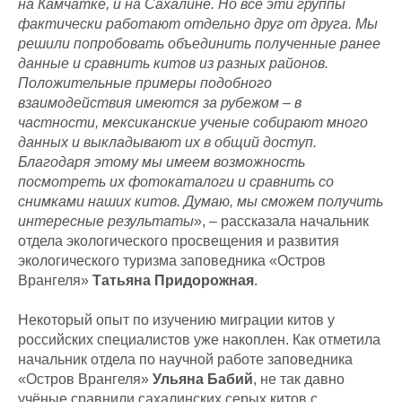
на Камчатке, и на Сахалине. Но все эти группы
фактически работают отдельно друг от друга. Мы
решили попробовать объединить полученные ранее
данные и сравнить китов из разных районов.
Положительные примеры подобного
взаимодействия имеются за рубежом – в
частности, мексиканские ученые собирают много
данных и выкладывают их в общий доступ.
Благодаря этому мы имеем возможность
посмотреть их фотокаталоги и сравнить со
снимками наших китов. Думаю, мы сможем получить
интересные результаты
», – рассказала начальник
отдела экологического просвещения и развития
экологического туризма заповедника «Остров
Врангеля»
Татьяна Придорожная
.
Некоторый опыт по изучению миграции китов у
российских специалистов уже накоплен. Как отметила
начальник отдела по научной работе заповедника
«Остров Врангеля»
Ульяна Бабий
, не так давно
учёные сравнили сахалинских серых китов с