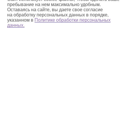
пребывание на нем максимально удобным.
Оставаясь на сайте, вы даете свое согласие
на обработку персональных данных в порядке,
указанном в
Политике обработки персональных
данных.
О парке
Деятельность
Природное наследие
Культурное наследие
np_beringia@mail.ru
Сообщить о ЧС и
нарушениях:
8 (42735) 2−24−09
Гостям
Документы