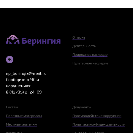
О парке
Деятельность
Природное наследие
Культурное наследие
np_beringia@mail.ru
Сообщить о ЧС и
нарушениях:
8 (42735) 2−24−09
Гостям
Документы
Полезные материалы
Противодействие коррупции
Местным жителям
Политика конфиденциальности