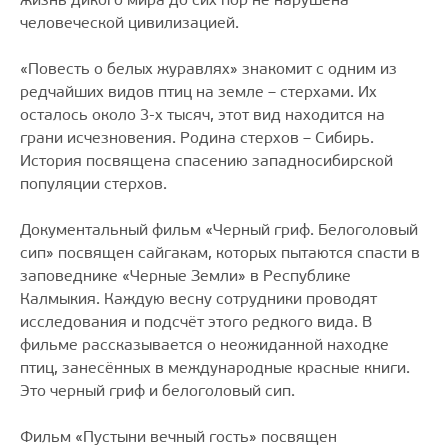
жизнь дикого мира до сих пор не нарушена
человеческой цивилизацией.
«Повесть о белых журавлях» знакомит с одним из
редчайших видов птиц на земле – стерхами. Их
осталось около 3-х тысяч, этот вид находится на
грани исчезновения. Родина стерхов – Сибирь.
История посвящена спасению западносибирской
популяции стерхов.
Документальный фильм «Черный гриф. Белоголовый
сип» посвящен сайгакам, которых пытаются спасти в
заповеднике «Черные Земли» в Республике
Калмыкия. Каждую весну сотрудники проводят
исследования и подсчёт этого редкого вида. В
фильме рассказывается о неожиданной находке
птиц, занесённых в международные красные книги.
Это черный гриф и белоголовый сип.
Фильм «Пустыни вечный гость» посвящен