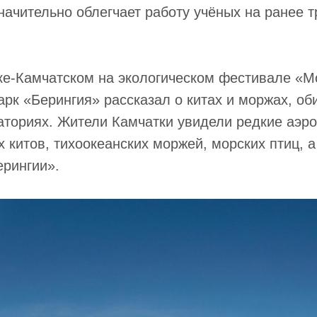
значительно облегчает работу учёных на ранее 
ке-Камчатском на экологическом фестивале «М
рк «Берингия» рассказал о китах и моржах, о
аториях. Жители Камчатки увидели редкие аэр
х китов, тихоокеанских моржей, морских птиц, а
рингии».