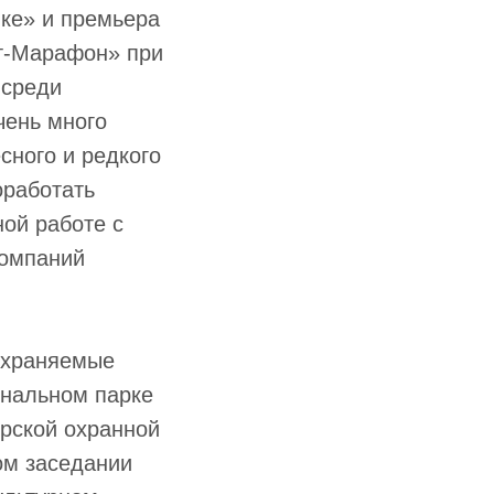
ике» и премьера
т-Марафон» при
 среди
чень много
сного и редкого
оработать
ной работе с
компаний
охраняемые
ональном парке
рской охранной
ом заседании