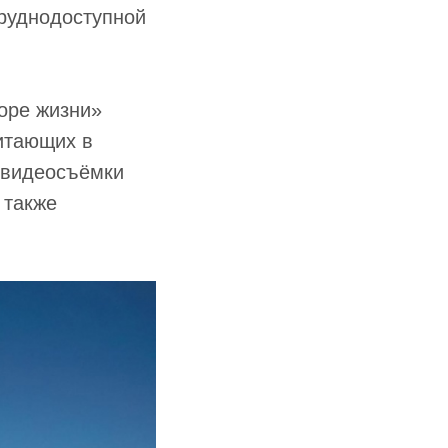
труднодоступной
оре жизни»
битающих в
овидеосъёмки
 также