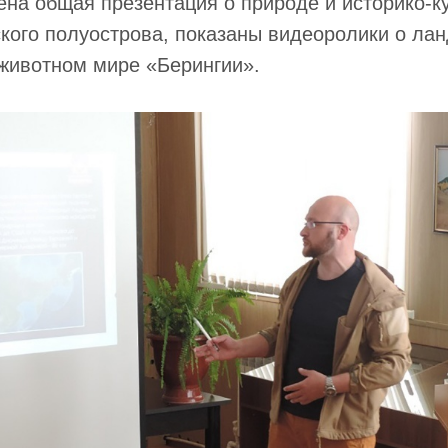
на общая презентация о природе и историко-к
кого полуострова, показаны видеоролики о ла
животном мире «Берингии».