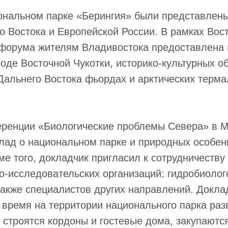
ональном парке «Берингия» были представлены
о Востока и Европейской России. В рамках Вос
 форума жителям Владивостока предоставлена
оде Восточной Чукотки, историко-культурных об
Дальнего Востока фьордах и арктических терм
еренции «Биологические проблемы Севера» в 
лад о национальном парке и природных особен
ме того, докладчик пригласил к сотрудничеству
о-исследовательских организаций: гидробиолог
также специалистов других направлений. Докла
 время на территории национального парка раз
 строятся кордоны и гостевые дома, закупаютс