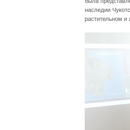
была представле
наследии Чукотс
растительном и 