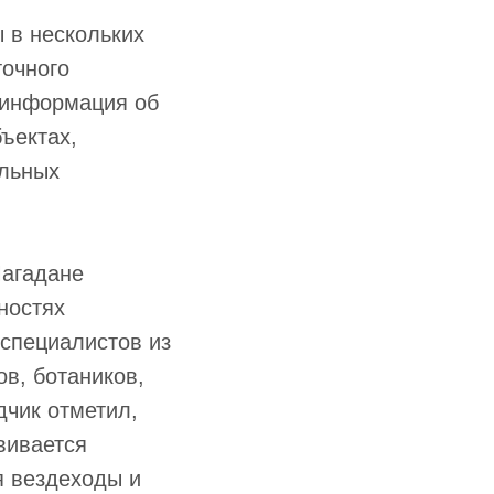
 в нескольких
точного
 информация об
ъектах,
альных
Магадане
ностях
 специалистов из
ов, ботаников,
дчик отметил,
вивается
я вездеходы и