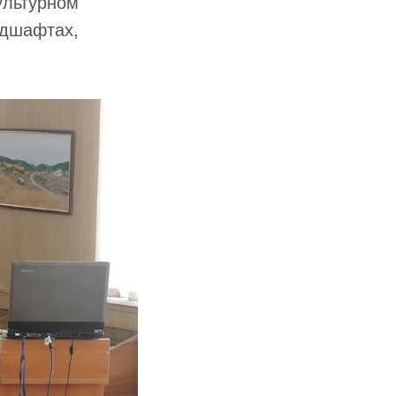
ультурном
ндшафтах,