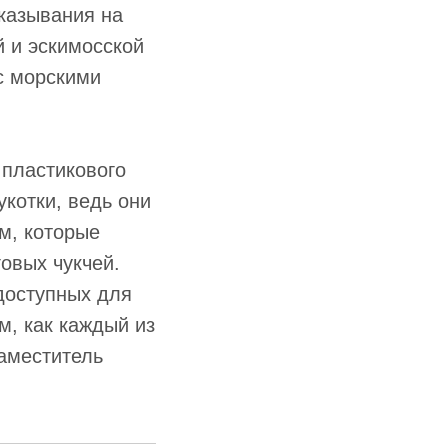
казывания на
й и эскимосской
с морскими
пластикового
укотки, ведь они
м, которые
овых чукчей.
доступных для
м, как каждый из
заместитель