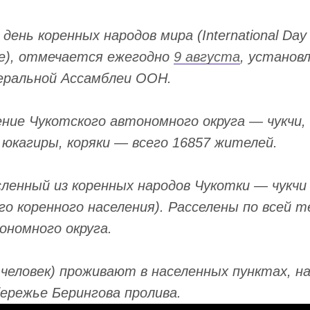
ень коренных народов мира (International Day o
le), отмечается ежегодно
9 августа
, установл
еральной Ассамблеи ООН.
ение Чукотского автономного округа — чукчи,
 юкагиры, коряки — всего 16857 жителей.
ленный из коренных народов Чукотки — чукчи 
го коренного населения). Расселены по всей 
ономного округа.
 человек) проживают в населенных пунктах, н
бережье Берингова пролива.