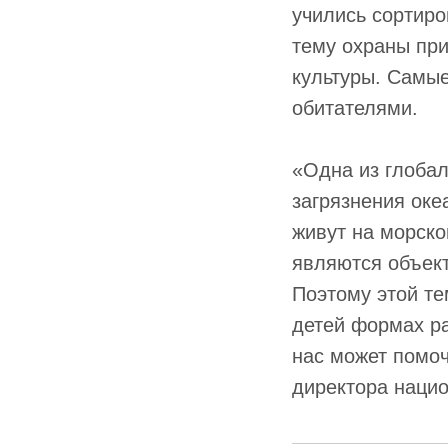
учились сортир
тему охраны при
культуры. Самые
обитателями.
«Одна из глоба
загрязнения оке
живут на морско
являются объект
Поэтому этой те
детей формах ра
нас может помоч
директора нацио