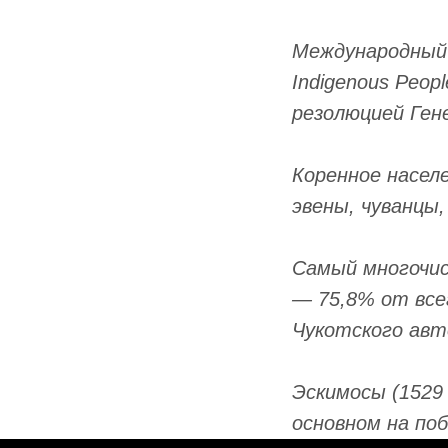
Международный д
Indigenous Peop
резолюцией Ген
Коренное насел
эвены, чуванцы,
Самый многочис
— 75,8% от все
Чукотского авт
Эскимосы (1529
основном на по