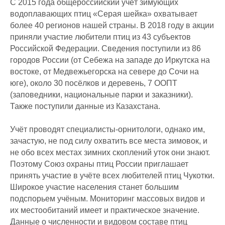
С 2015 года общероссийский учёт зимующих
водоплавающих птиц «Серая шейка» охватывает
более 40 регионов нашей страны. В 2018 году в акции
приняли участие любители птиц из 43 субъектов
Российской Федерации. Сведения поступили из 86
городов России (от Себежа на западе до Иркутска на
востоке, от Медвежьегорска на севере до Сочи на
юге), около 30 посёлков и деревень, 7 ООПТ
(заповедники, национальные парки и заказники).
Также поступили данные из Казахстана.
Учёт проводят специалисты-орнитологи, однако им,
зачастую, не под силу охватить все места зимовок, и
не обо всех местах зимних скоплений уток они знают.
Поэтому Союз охраны птиц России приглашает
принять участие в учёте всех любителей птиц Чукотки.
Широкое участие населения станет большим
подспорьем учёным. Мониторинг массовых видов и
их местообитаний имеет и практическое значение.
Данные о численности и видовом составе птиц