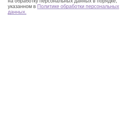
на обработку персональных данных в порядке,
указанном в
Политике обработки персональных
данных.
О парке
Деятельность
Природное наследие
Культурное наследие
np_beringia@mail.ru
Сообщить о ЧС и
нарушениях:
8 (42735) 2−24−09
Гостям
Документы
Полезные материалы
Противодействие коррупции