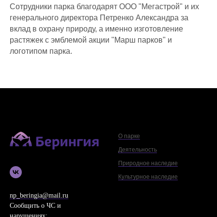
Сотрудники парка благодарят ООО "Мегастрой" и их
генерального директора Петренко Александра за
вклад в охрану природу, а именно изготовление
растяжек с эмблемой акции "Марш парков" и
логотипом парка.
О парке
Деятельность
Природное наследие
Культурное наследие
np_beringia@mail.ru
Сообщить о ЧС и
нарушениях: