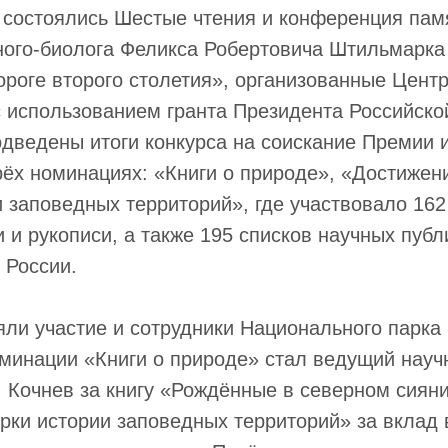
состоялись Шестые чтения и конференция памя
ёного-биолога Феликса Робертовича Штильмарк
ороге второго столетия», организованные Цент
 использованием гранта Президента Российско
дведены итоги конкурса на соискание Премии и
ёх номинациях: «Книги о природе», «Достижени
 заповедных территорий», где участвовало 162 
 и рукописи, а также 195 списков научных пуб
 России.
яли участие и сотрудники Национального парка
минации «Книги о природе» стал ведущий науч
А. Кочнев за книгу «Рождённые в северном сиян
ки истории заповедных территорий» за вклад 