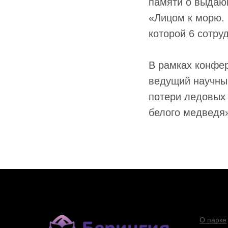
памяти о выдаю
«Лицом к морю.
которой 6 сотру
В рамках конфер
ведущий научный
потери ледовых 
белого медведя
О парке