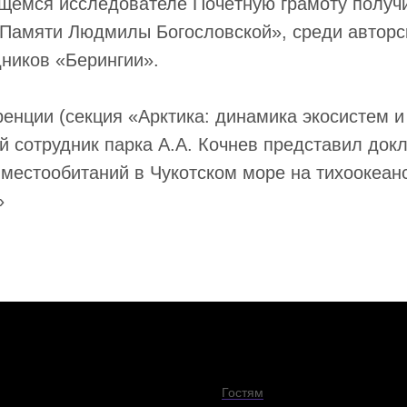
щемся исследователе Почётную грамоту получи
 Памяти Людмилы Богословской», среди авторс
дников «Берингии».
енции (секция «Арктика: динамика экосистем 
 сотрудник парка А.А. Кочнев представил док
местообитаний в Чукотском море на тихоокеан
»
Гостям