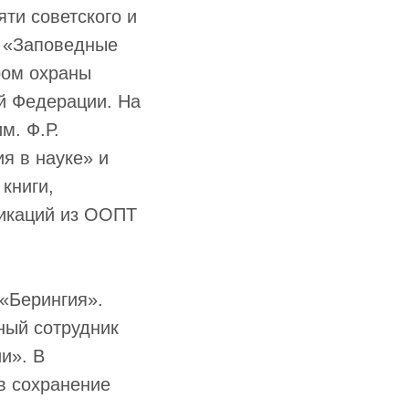
ти советского и
а «Заповедные
ром охраны
й Федерации. На
м. Ф.Р.
я в науке» и
книги,
ликаций из ООПТ
 «Берингия».
ный сотрудник
ии». В
в сохранение