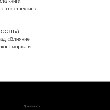
ла книга
кого коллектива
и ООПТ»)
лад «Влияние
ского моржа и
Документы