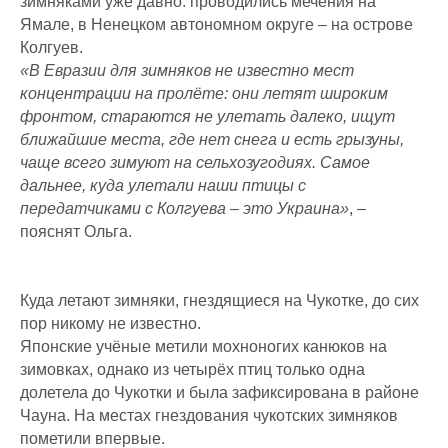
зимняками уже давно: проводились мечения на
Ямале, в Ненецком автономном округе – на острове
Колгуев.
«В Евразии для зимняков не известно мест
концентрации на пролёте: они летят широким
фронтом, стараются не улетать далеко, ищут
ближайшие места, где нет снега и есть грызуны,
чаще всего зимуют на сельхозугодиях. Самое
дальнее, куда улетали наши птицы с
передатчиками с Колгуева – это Украина»
, –
пояснят Ольга.
Куда летают зимняки, гнездящиеся на Чукотке, до сих
пор никому не известно.
Японские учёные метили мохноногих канюков на
зимовках, однако из четырёх птиц только одна
долетела до Чукотки и была зафиксирована в районе
Чауна. На местах гнездования чукотских зимняков
пометили впервые.