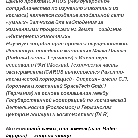
Целью проекта ICARUS (Международное
сотрудничество по изучению животных из
космоса) является создание глобальной сети
«умных» датчиков для наблюдения за
жизненными процессами на Земле – создание
«Интернета животных».
Научную координацию проекта осуществляют
Институт поведения животных Макса Планка
(Радольфцелль, Германия) и Институт
географии РАН (Москва). Техническая часть
эксперимента ICARUS выполняется Ракетно-
космической корпорацией «Энергия» имени С.П.
Королева и компанией SpaceTech GmbH
(Германия) на основе соглашения между
Государственной корпорацией по космической
деятельности (Роскосмос) и Германским
центром авиации и космонавтики (DLR).
Мохнон
оогий канюк, или зимняк (
лат.
Buteo
lagopus) — хищная птица