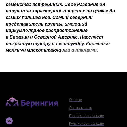
семейства
ястребиных
. Своё название он
получил за характерное оперение на цевках до
самых пальцев ног. Самый северный
представитель группы, имеющий
циркумполярное распространение
в
Евразии
и
Северной Америке
. Населяет
открытую
тундру
и
лесотундру
. Кормится
мелкими млекопитающи
ми и птицами.
О парке
Деятельность
Природное наследие
Культурное наследие