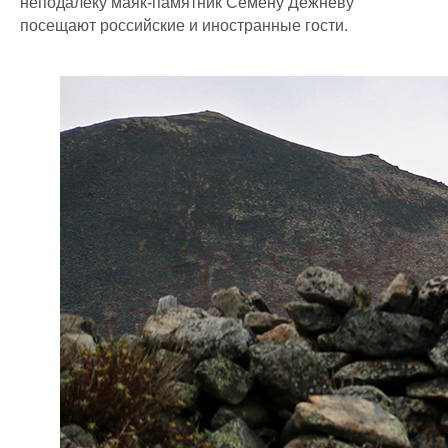
неподалеку маяк-памятник Семёну Дежнёву
посещают российские и иностранные гости.