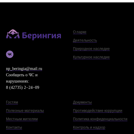
О парке
Деятельность
Природное наследие
Культурное наследие
np_beringia@mail.ru
Сообщить о ЧС и
нарушениях:
8 (42735) 2−24−09
Гостям
Документы
Полезные материалы
Противодействие коррупции
Местным жителям
Политика конфиденциальности
Контакты
Контроль и надзор