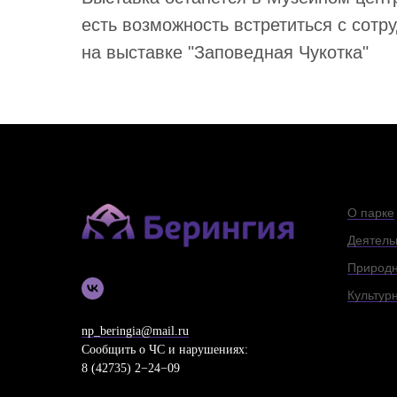
есть возможность встретиться с сотр
на выставке "Заповедная Чукотка"
О парке
Деятель
Природн
Культур
np_beringia@mail.ru
Сообщить о ЧС и нарушениях:
8 (42735) 2−24−09