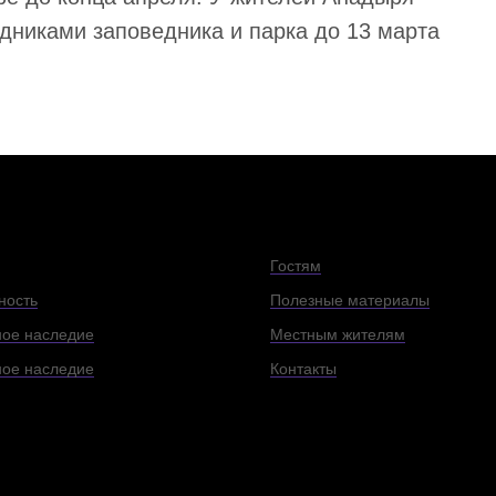
удниками заповедника и парка до 13 марта
Гостям
ность
Полезные материалы
ое наследие
Местным жителям
ное наследие
Контакты