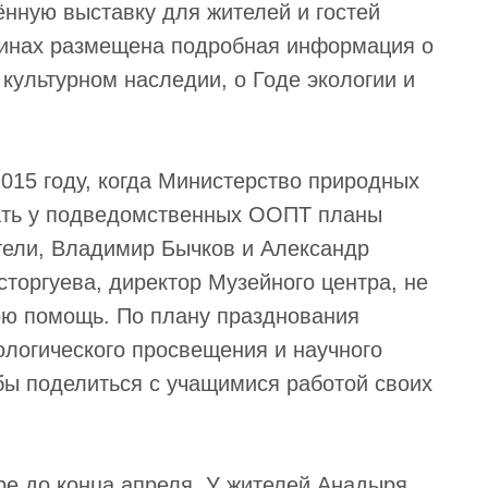
ённую выставку для жителей и гостей
тринах размещена подробная информация о
 культурном наследии, о Годе экологии и
015 году, когда Министерство природных
вать у подведомственных ООПТ планы
тели, Владимир Бычков и Александр
торгуева, директор Музейного центра, не
ою помощь. По плану празднования
кологического просвещения и научного
обы поделиться с учащимися работой своих
ре до конца апреля. У жителей Анадыря